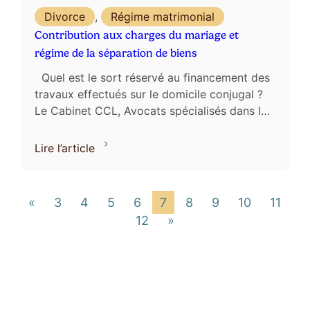
Divorce
,
Régime matrimonial
Contribution aux charges du mariage et
régime de la séparation de biens
Quel est le sort réservé au financement des
travaux effectués sur le domicile conjugal ?
Le Cabinet CCL, Avocats spécialisés dans les
liquidations de régime matrimonial, est ...
Lire l’article
«
3
4
5
6
7
8
9
10
11
12
»