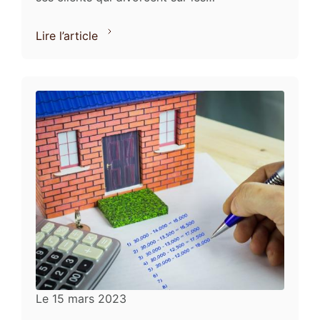
conséquences patrimoniales de leur
séparation. Mariés sous le ...
Lire l’article
Le
15 mars 2023