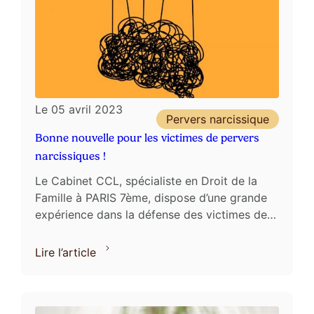
Le
05 avril 2023
Pervers narcissique
Bonne nouvelle pour les victimes de pervers
narcissiques !
Le Cabinet CCL, spécialiste en Droit de la
Famille à PARIS 7ème, dispose d’une grande
expérience dans la défense des victimes de
pervers narcissiques. La nouvelle loi n°2023-
22 du 24 janvier ...
Lire l’article