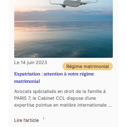
Le
14 juin 2023
Régime matrimonial
Expatriation : attention à votre régime
matrimonial
Avocats spécialisés en droit de la famille à
PARIS 7, le Cabinet CCL dispose d’une
expertise pointue en matière internationale et
européenne. De nos jours, nombreuses sont
les familles qui ...
Lire l’article