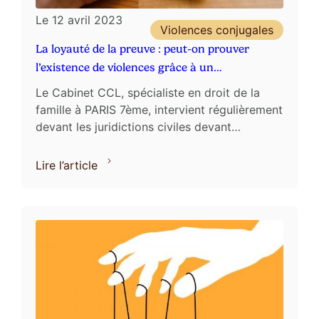
Le
12 avril 2023
Violences conjugales
La loyauté de la preuve : peut-on prouver
l’existence de violences grâce à un
enregistrement fait à l’insu de son auteur ?
Le Cabinet CCL, spécialiste en droit de la
famille à PARIS 7ème, intervient régulièrement
devant les juridictions civiles devant
lesquelles se pose la question de
l’administration de la ...
Lire l’article