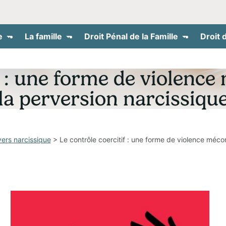
e
La famille
Droit Pénal de la Famille
Droit 
if : une forme de violenc
la perversion narcissiqu
ers narcissique
> Le contrôle coercitif : une forme de violence méco