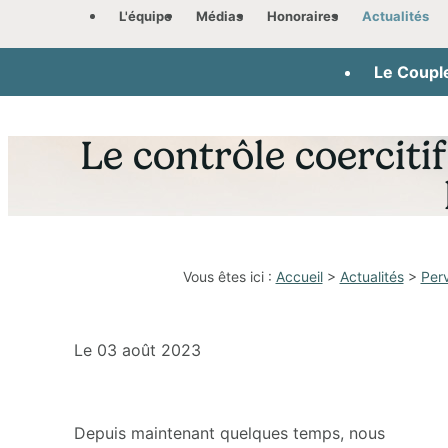
Panneau de gestion des cookies
L'équipe
Médias
Honoraires
Actualités
Le Coupl
Le contrôle coercit
Vous êtes ici :
Accueil
>
Actualités
>
Perv
Le
03 août 2023
Depuis maintenant quelques temps, nous