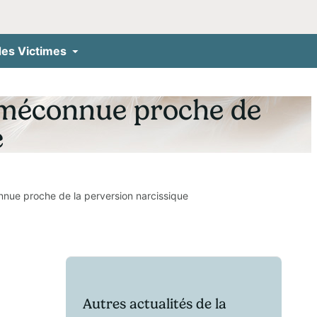
des Victimes
e méconnue proche de
e
nnue proche de la perversion narcissique
Autres actualités de la