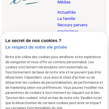
Médias
Actualités
La famille
Recours pervers
narcissique
Le secret de nos cookies ?
Droit Pénal de la
Le respect de votre vie privée
Famille
Droit des Victimes
Notre site utilise des cookies pour améliorer votre expérience
Droit Internationnal et
de navigation et vous offrir un contenu personnalisé. Les
Européen de la Famille
cookies strictement nécessaires sont essentiels au
fonctionnement de base de notre site et ne peuvent pas être
désactivés. Cependant, vous avez le choix d'activer ou de
désactiver les cookies de personnalisation, de performance et
01 47 23 69 00
148 avenue de
de marketing selon vos préférences. Vous pouvez modifier vos
Wagram
75017 Paris
paramètres de cookies à tout moment en cliquant sur le lien
Lundi - Vendredi 09:00 - 19:30
'Gestion des cookies' situé en bas de notre site. Veuillez noter
que la désactivation de certains cookies peut avoir un impact
Mentions
Politique de
Gestion
Plan du
sur certaines fonctionnalités du site.