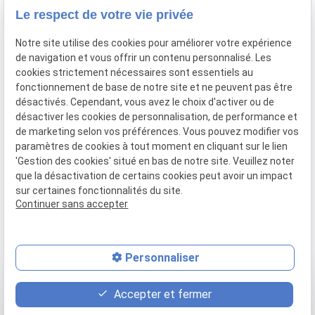
Le respect de votre vie privée
Famille
Droit des Victimes
Notre site utilise des cookies pour améliorer votre expérience
Droit Internationnal et
de navigation et vous offrir un contenu personnalisé. Les
Européen de la Famille
cookies strictement nécessaires sont essentiels au
fonctionnement de base de notre site et ne peuvent pas être
désactivés. Cependant, vous avez le choix d'activer ou de
désactiver les cookies de personnalisation, de performance et
01 47 23 69 00
148 avenue de
de marketing selon vos préférences. Vous pouvez modifier vos
Wagram
75017 Paris
paramètres de cookies à tout moment en cliquant sur le lien
Lundi - Vendredi 09:00 - 19:30
'Gestion des cookies' situé en bas de notre site. Veuillez noter
que la désactivation de certains cookies peut avoir un impact
Mentions
Politique de
Gestion
Plan du
sur certaines fonctionnalités du site.
légales
confidentialité
des
site
Continuer sans accepter
cookies
Siret :
85267916600010
Personnaliser
place
contact_page
phone
Accepter et fermer
Plan d'accès
Contact
01 47 23 69 00