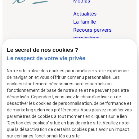
Médias
Actualités
La famille
Recours pervers
narcissique
Le secret de nos cookies ?
Droit Pénal de la
Le respect de votre vie privée
Famille
Droit des Victimes
Notre site utilise des cookies pour améliorer votre expérience
Droit Internationnal et
de navigation et vous offrir un contenu personnalisé. Les
Européen de la Famille
cookies strictement nécessaires sont essentiels au
fonctionnement de base de notre site et ne peuvent pas être
désactivés. Cependant, vous avez le choix d'activer ou de
désactiver les cookies de personnalisation, de performance et
01 47 23 69 00
148 avenue de
de marketing selon vos préférences. Vous pouvez modifier vos
Wagram
75017 Paris
paramètres de cookies à tout moment en cliquant sur le lien
Lundi - Vendredi 09:00 - 19:30
'Gestion des cookies' situé en bas de notre site. Veuillez noter
que la désactivation de certains cookies peut avoir un impact
Mentions
Politique de
Gestion
Plan du
sur certaines fonctionnalités du site.