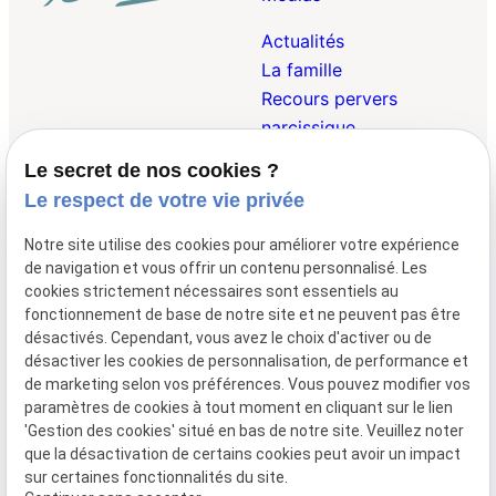
Actualités
La famille
Recours pervers
narcissique
Le secret de nos cookies ?
Droit Pénal de la
Le respect de votre vie privée
Famille
Droit des Victimes
Notre site utilise des cookies pour améliorer votre expérience
Droit Internationnal et
de navigation et vous offrir un contenu personnalisé. Les
Européen de la Famille
cookies strictement nécessaires sont essentiels au
fonctionnement de base de notre site et ne peuvent pas être
désactivés. Cependant, vous avez le choix d'activer ou de
désactiver les cookies de personnalisation, de performance et
01 47 23 69 00
148 avenue de
de marketing selon vos préférences. Vous pouvez modifier vos
Wagram
75017 Paris
paramètres de cookies à tout moment en cliquant sur le lien
Lundi - Vendredi 09:00 - 19:30
'Gestion des cookies' situé en bas de notre site. Veuillez noter
que la désactivation de certains cookies peut avoir un impact
Mentions
Politique de
Gestion
Plan du
sur certaines fonctionnalités du site.