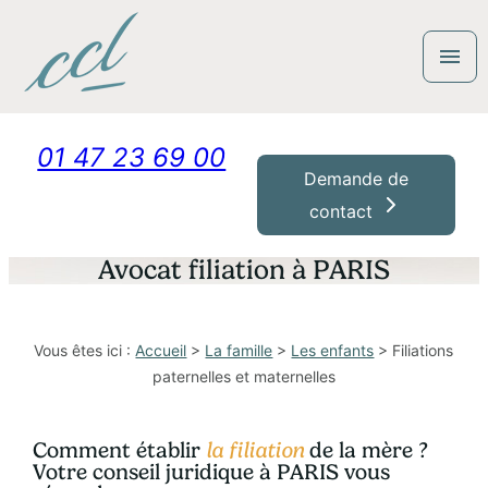
Panneau de gestion des cookies
menu
01 47 23 69 00
Demande de
contact
Avocat filiation à PARIS
Vous êtes ici :
Accueil
>
La famille
>
Les enfants
> Filiations
paternelles et maternelles
Comment établir
la filiation
de la mère ?
Votre
conseil juridique
à PARIS vous