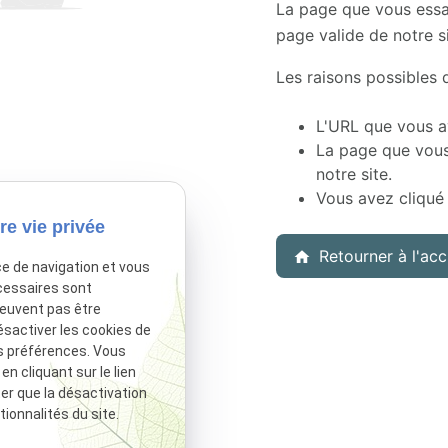
La page que vous essa
page valide de notre si
Les raisons possibles d
L'URL que vous av
La page que vous
notre site.
Vous avez cliqué 
re vie privée
Retourner à l'acc
home
ce de navigation et vous
cessaires sont
peuvent pas être
ésactiver les cookies de
s préférences. Vous
 cliquant sur le lien
ter que la désactivation
ionnalités du site.