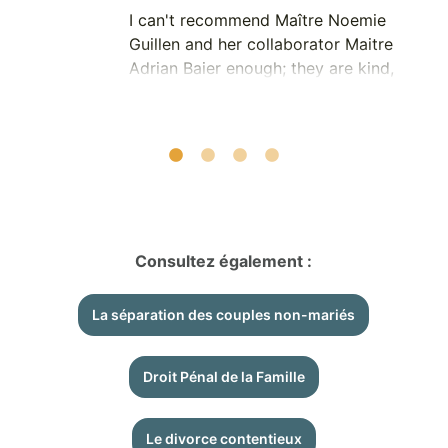
I can't recommend Maître Noemie
Guillen and her collaborator Maitre
Adrian Baier enough; they are kind,
reassuring, professional, and
reactive. As an American who has
never dealt with any sort of legal
issues that required a lawyer, I was
afraid my own situation concerning
a complicated child custody case
here in Paris would be daunting, but
they have made the process to
Consultez également :
secure my rights and safety flow as
seamlessly as possible.
La séparation des couples non-mariés
Droit Pénal de la Famille
Le divorce contentieux