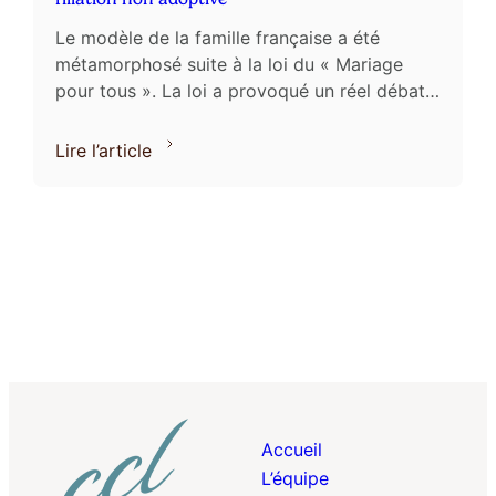
Le modèle de la famille française a été
métamorphosé suite à la loi du « Mariage
pour tous ». La loi a provoqué un réel débat
et ce, notamment, sur les effets qu’elle
engendrerait ...
Lire l’article
Accueil
L’équipe