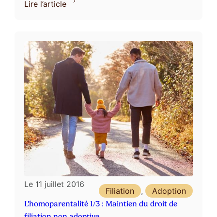
l’homoparentalité est de droit. ...
Lire l’article
Le
11 juillet 2016
Filiation
,
Adoption
L'homoparentalité 1/3 : Maintien du droit de
filiation non adoptive