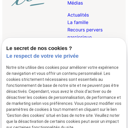
Médias
Actualités
La famille
Recours pervers
narcissique
Le secret de nos cookies ?
Droit Pénal de la
Le respect de votre vie privée
Famille
Droit des Victimes
Notre site utilise des cookies pour améliorer votre expérience
Droit Internationnal et
de navigation et vous offrir un contenu personnalisé. Les
Européen de la Famille
cookies strictement nécessaires sont essentiels au
fonctionnement de base de notre site et ne peuvent pas être
désactivés. Cependant, vous avez le choix d'activer ou de
désactiver les cookies de personnalisation, de performance et
01 47 23 69 00
148 avenue de
de marketing selon vos préférences. Vous pouvez modifier vos
Wagram
75017 Paris
paramètres de cookies à tout moment en cliquant sur le lien
Lundi - Vendredi 09:00 - 19:30
'Gestion des cookies' situé en bas de notre site. Veuillez noter
que la désactivation de certains cookies peut avoir un impact
Mentions
Politique de
Gestion
Plan du
sur certaines fonctionnalités du site.