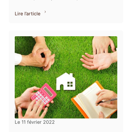
immobiliers à condition qu’il démontre qu’il y
...
Lire l’article
Le
11 février 2022