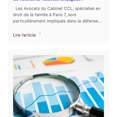
Les Avocats du Cabinet CCL, spécialisé en
droit de la famille à Paris 7, sont
particulièrement impliqués dans la défense
des victimes de violences conjugales, qu’il
s’agisse de ...
Lire l’article