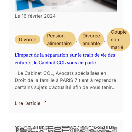
Le
16 février 2024
Couple
Pension
Divorce
Divorce
,
,
,
non
alimentaire
amiable
marié
L’impact de la séparation sur le train de vie des
enfants, le Cabinet CCL vous en parle
Le Cabinet CCL, Avocats spécialisés en
Droit de la famille à PARIS 7 tient à reprendre
certains sujets d’actualité afin de vous tenir
informés des évolutions ou problématiques
en ...
Lire l’article