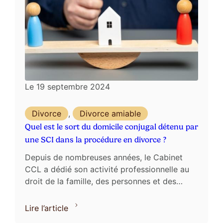
Le
19 septembre 2024
Divorce
,
Divorce amiable
Quel est le sort du domicile conjugal détenu par
une SCI dans la procédure en divorce ?
Depuis de nombreuses années, le Cabinet
CCL a dédié son activité professionnelle au
droit de la famille, des personnes et des
biens. Installé à PARIS 7, le Cabinet CCL,
spécialisé en droit de ...
Lire l’article