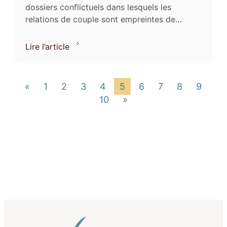
dossiers conflictuels dans lesquels les
relations de couple sont empreintes de
violences tant physiques que psychologiques.
Le 03 août 2023, les Avocats ...
Lire l’article
«
1
2
3
4
5
6
7
8
9
10
»