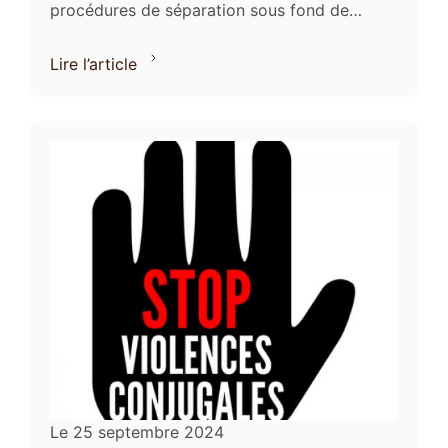
procédures de séparation sous fond de
manipulation et d’emprise et connait les
difficultés pour les victimes de ...
Lire l’article
Le
25 septembre 2024