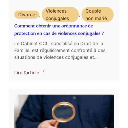
Violences
Couple
Divorce
,
,
conjugales
non marié
Comment obtenir une ordonnance de
protection en cas de violences conjugales ?
Le Cabinet CCL, spécialisé en Droit de la
Famille, est régulièrement confronté à des
situations de violences conjugales et
intrafamiliales. Dans de telles affaires, la
question de l’octroi en ...
Lire l’article