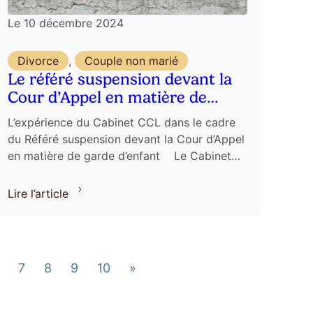
Le
10 décembre 2024
Divorce
,
Couple non marié
Le référé suspension devant la
Cour d’Appel en matière de
garde d’enfant
L’expérience du Cabinet CCL dans le cadre
du Référé suspension devant la Cour d’Appel
en matière de garde d’enfant Le Cabinet
CCL, Avocats en droit de la famille à PARIS,
...
Lire l’article
7
8
9
10
»