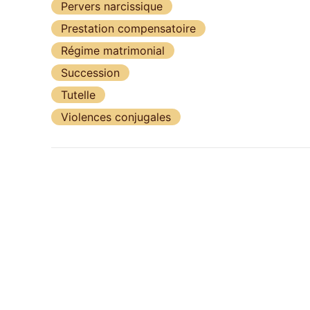
Pervers narcissique
Prestation compensatoire
Régime matrimonial
Succession
Tutelle
Violences conjugales