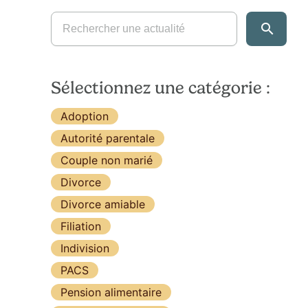
Sélectionnez une catégorie :
Adoption
Autorité parentale
Couple non marié
Divorce
Divorce amiable
Filiation
Indivision
PACS
Pension alimentaire