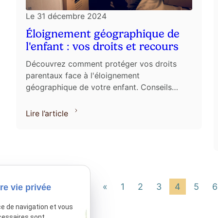
Le
31 décembre 2024
Éloignement géographique de
l'enfant : vos droits et recours
Découvrez comment protéger vos droits
parentaux face à l'éloignement
géographique de votre enfant. Conseils
d'experts pour agir rapidement et
efficacement.
Lire l’article
«
1
2
3
4
5
6
re vie privée
ce de navigation et vous
cessaires sont