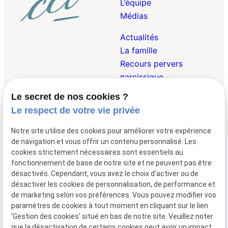
L’équipe
Médias
Actualités
La famille
Recours pervers
narcissique
Le secret de nos cookies ?
Droit Pénal de la
Le respect de votre vie privée
Famille
Droit des Victimes
Notre site utilise des cookies pour améliorer votre expérience
Droit Internationnal et
de navigation et vous offrir un contenu personnalisé. Les
Européen de la Famille
cookies strictement nécessaires sont essentiels au
fonctionnement de base de notre site et ne peuvent pas être
désactivés. Cependant, vous avez le choix d'activer ou de
désactiver les cookies de personnalisation, de performance et
01 47 23 69 00
148 avenue de
de marketing selon vos préférences. Vous pouvez modifier vos
Wagram
75017 Paris
paramètres de cookies à tout moment en cliquant sur le lien
Lundi - Vendredi 09:00 - 19:30
'Gestion des cookies' situé en bas de notre site. Veuillez noter
que la désactivation de certains cookies peut avoir un impact