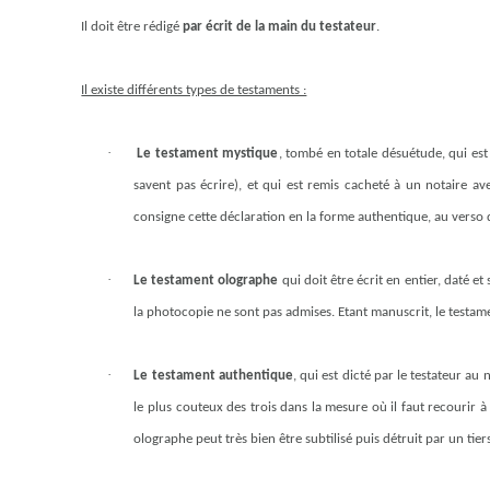
Il doit être rédigé
par écrit de la main du testateur
.
Il existe différents types de testaments :
·
Le testament mystique
, tombé en totale désuétude, qui est
savent pas écrire), et qui est remis cacheté à un notaire ave
consigne cette déclaration en la forme authentique, au verso
·
Le testament olographe
qui doit être écrit en entier, daté et
la photocopie ne sont pas admises. Etant manuscrit, le testa
·
Le testament authentique
, qui est dicté par le testateur a
le plus couteux des trois dans la mesure où il faut recourir à 
olographe peut très bien être subtilisé puis détruit par un tier