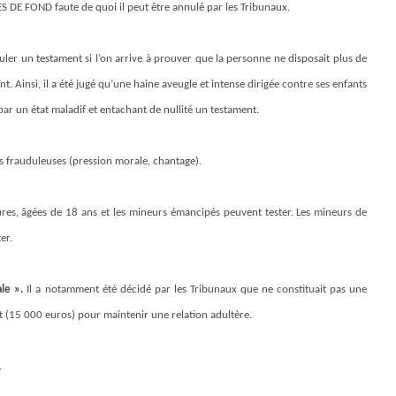
ES DE FOND faute de quoi il peut être annulé par les Tribunaux.
uler un testament si l’on arrive à prouver que la personne ne disposait plus de
. Ainsi, il a été jugé qu’une haine aveugle et intense dirigée contre ses enfants
ar un état maladif et entachant de nullité un testament.
s frauduleuses (pression morale, chantage).
res, âgées de 18 ans et les mineurs émancipés peuvent tester. Les mineurs de
er.
ale ».
Il a notamment été décidé par les Tribunaux que ne constituait pas une
nt (15 000 euros) pour maintenir une relation adultère.
.