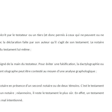
 écrit par le testateur ou un tiers (et donc permis à ceux qui ne peuvent ou ne
c la déclaration faite par son auteur qu’il s’agit de son testament. Le notaire
 du testament lui-même ;
 signé de la main du testateur. Pour éviter une falsification, la dactylographie ou
ment olographe peut être contesté au moyen d’une analyse graphologique ;
u notaire en présence d’un second notaire ou de deux témoins. C’est le testament
un notaire ; néanmoins, il reste le testament le plus sûr. En effet, un testament
s mal intentionné.