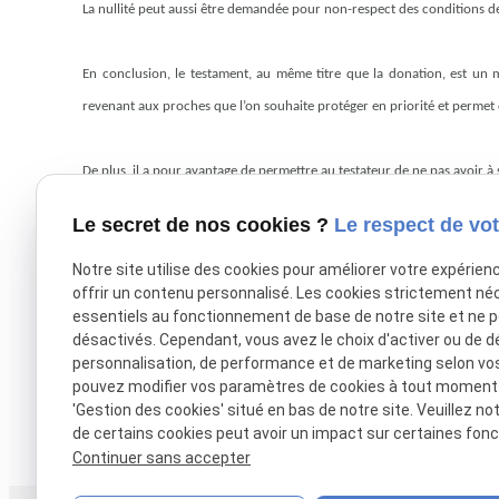
La nullité peut aussi être demandée pour non-respect des conditions de 
En conclusion, le testament, au même titre que la donation, est un m
revenant aux proches que l’on souhaite protéger en priorité et permet 
De plus, il a pour avantage de permettre au testateur de ne pas avoir à 
Le secret de nos cookies ?
Le respect de vot
Notre site utilise des cookies pour améliorer votre expérien
offrir un contenu personnalisé. Les cookies strictement né
X (formerly Twitter) est désactivé.
Autoriser
Facebook est désac
essentiels au fonctionnement de base de notre site et ne 
désactivés. Cependant, vous avez le choix d'activer ou de d
personnalisation, de performance et de marketing selon vo
pouvez modifier vos paramètres de cookies à tout moment en
'Gestion des cookies' situé en bas de notre site. Veuillez no
de certains cookies peut avoir un impact sur certaines fonct
Continuer sans accepter