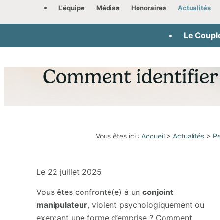
Panneau de gestion des cookies
L'équipe
Médias
Honoraires
Actualités
Le Coupl
Comment identifier
Vous êtes ici :
Accueil
>
Actualités
>
Pe
Le
22 juillet 2025
Vous êtes confronté(e) à un
conjoint
manipulateur
, violent psychologiquement ou
exerçant une forme d’emprise ? Comment