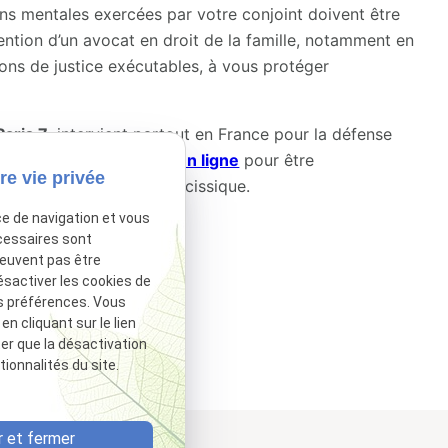
ns mentales exercées par votre conjoint doivent être
vention d’un avocat en droit de la famille, notamment en
sions de justice exécutables, à vous protéger
.
Paris 7
, intervient partout en France pour la défense
us via notre
formulaire en ligne
pour être
re vie privée
 un conjoint pervers narcissique.
ce de navigation et vous
cessaires sont
tivé.
Autoriser
peuvent pas être
ésactiver les cookies de
s préférences. Vous
 cliquant sur le lien
ter que la désactivation
ionnalités du site.
 et fermer