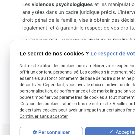
Les
violences psychologiques
et les manipulatio
analysées dans un cadre juridique précis. L’inter
droit pénal de la famille, vise à obtenir des déci
légalement, et à garantir le respect de vos droits
Le Cabinet CCL,
avocats en droit de la famille à 
des victimes de conjoints violents. Contactez-no
Le secret de nos cookies ?
Le respect de vot
accompagné dans la défense de vos droits face à
Notre site utilise des cookies pour améliorer votre expérien
offrir un contenu personnalisé. Les cookies strictement né
X (formerly Twitter) est désactivé.
Autoriser
Facebook est désac
essentiels au fonctionnement de base de notre site et ne 
désactivés. Cependant, vous avez le choix d'activer ou de d
personnalisation, de performance et de marketing selon vo
pouvez modifier vos paramètres de cookies à tout moment en
'Gestion des cookies' situé en bas de notre site. Veuillez no
de certains cookies peut avoir un impact sur certaines fonct
Continuer sans accepter
Accepter
Personnaliser